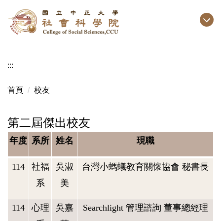
跳
到
主
要
內
:::
容
區
首頁
校友
第二屆傑出校友
年度
系所
姓名
現職
114
社福
吳淑
台灣小螞蟻教育關懷協會 秘書長
系
美
114
心理
吳嘉
Searchlight 管理諮詢 董事總經理