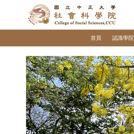
跳
到
主
要
內
首頁
認識學院
容
區