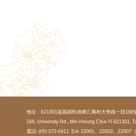
地址：621301嘉義縣民雄鄉三興村大學路一段168
168, University Rd., Min-Hsiung Chia-Yi 621301, T
電話: (05) 272-0411 Ext. 22001、22002、22007 ｜