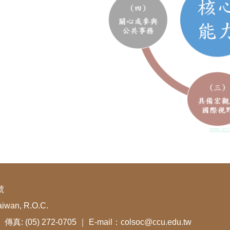
號
aiwan, R.O.C.
 傳真: (05) 272-0705 ｜ E-mail：colsoc@ccu.edu.tw