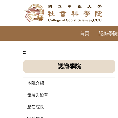
跳
到
主
要
內
首頁
認識學院
容
區
:::
認識學院
本院介紹
發展與沿革
歷任院長