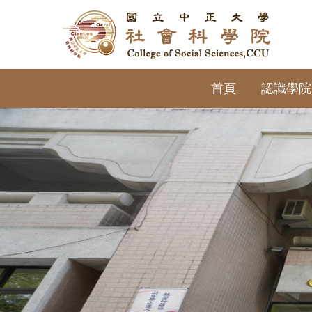
跳
到
主
要
內
首頁
認識學院
容
區