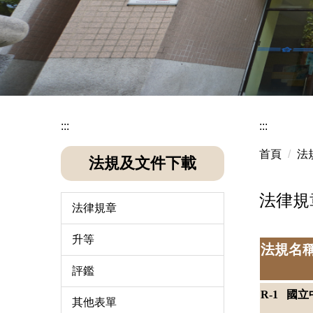
:::
:::
首頁
法
法規及文件下載
法律規
法律規章
升等
法規名
評鑑
R-1 國
其他表單