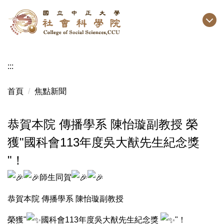
跳
到
主
要
內
:::
容
區
首頁
焦點新聞
恭賀本院 傳播學系 陳怡璇副教授 榮
獲"國科會113年度吳大猷先生紀念獎
"！
師生同賀
恭賀本院 傳播學系 陳怡璇副教授
榮獲"
國科會113年度吳大猷先生紀念獎
"！