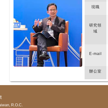
現職
研究領
域
E-mail
辦公室
號
aiwan, R.O.C.