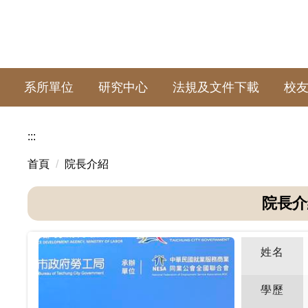
系所單位
研究中心
法規及文件下載
校
:::
首頁
院長介紹
院長介
姓名
學歷