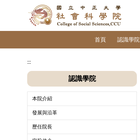
跳
到
主
要
內
首頁
認識學院
容
區
:::
認識學院
本院介紹
發展與沿革
歷任院長