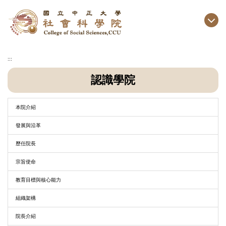
跳
到
主
要
內
容
區
:::
認識學院
本院介紹
發展與沿革
歷任院長
宗旨使命
教育目標與核心能力
組織架構
院長介紹