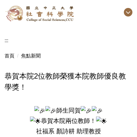
跳
到
主
要
內
:::
容
區
首頁
焦點新聞
恭賀本院2位教師榮獲本院教師優良教
學獎！
師生同賀
恭賀本院兩位教師！
社福系 顏詩耕 助理教授