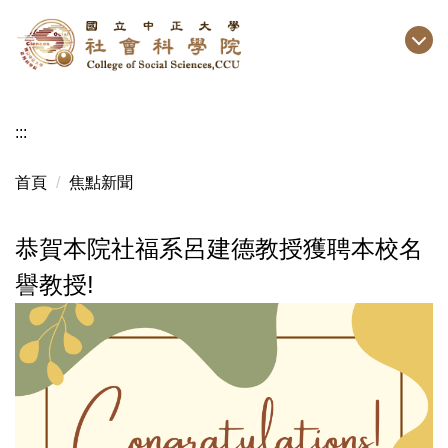
跳
到
主
要
內
:::
容
區
首頁
焦點新聞
恭賀本院社福系呂建德教授獲聘本校名
譽教授!