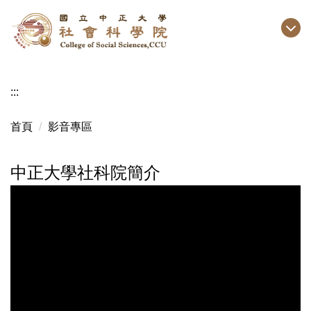
跳
到
主
要
內
:::
容
區
首頁
影音專區
中正大學社科院簡介